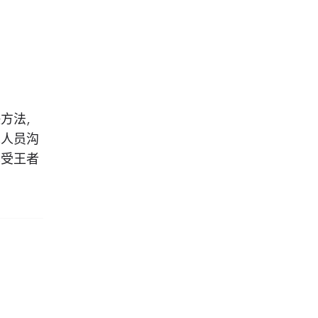
决方法，
术人员沟
享受王者