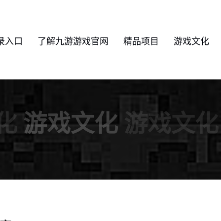
录入口
了解九游游戏官网
精品项目
游戏文化
化
游戏文化
游戏文化