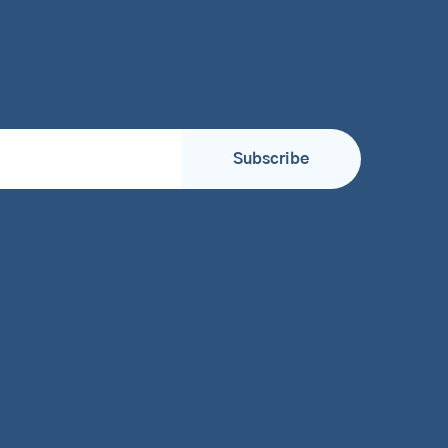
Subscribe