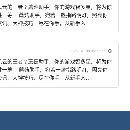
风云的王者？蘑菇助手，你的游戏智多星，将为你
胜一筹！ 蘑菇助手，宛若一盏指路明灯，照亮你
讯、大神技巧，尽在你手。从新手入...
2025-07-08 06:27:35
风云的王者？蘑菇助手，你的游戏智多星，将为你
胜一筹！ 蘑菇助手，宛若一盏指路明灯，照亮你
讯、大神技巧，尽在你手。从新手入...