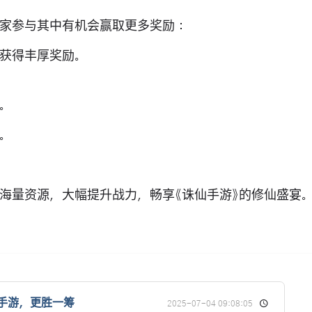
家参与其中有机会赢取更多奖励：
获得丰厚奖励。
。
。
海量资源，大幅提升战力，畅享《诛仙手游》的修仙盛宴
手游，更胜一筹
2025-07-04 09:08:05