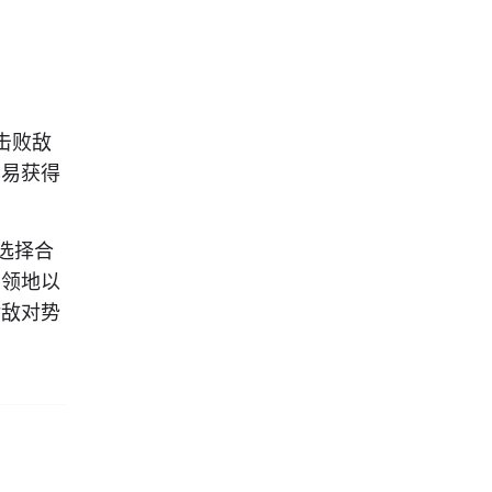
击败敌
容易获得
选择合
的领地以
对敌对势