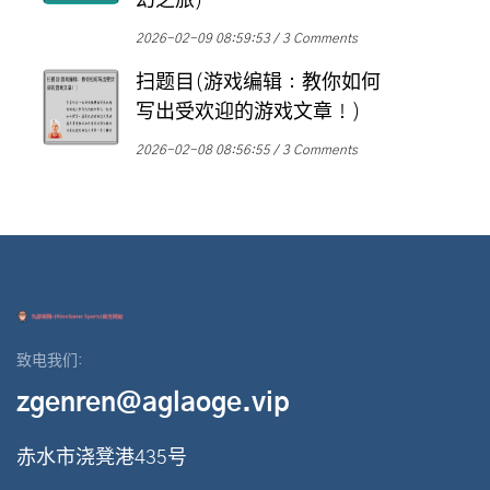
幻之旅)
2026-02-09 08:59:53
3 Comments
扫题目(游戏编辑：教你如何
写出受欢迎的游戏文章！)
2026-02-08 08:56:55
3 Comments
致电我们:
zgenren@aglaoge.vip
赤水市浇凳港435号