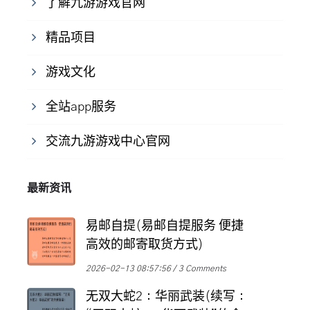
了解九游游戏官网
精品项目
游戏文化
全站app服务
交流九游游戏中心官网
最新资讯
易邮自提(易邮自提服务 便捷
高效的邮寄取货方式)
2026-02-13 08:57:56
3 Comments
无双大蛇2：华丽武装(续写：