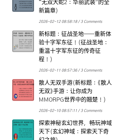
“无双大蛇2：华丽武装”的全
新篇章)
2026-02-12 08:58:18
3 Comments
新标题：征战圣地——重新体
验十字军东征！(征战圣地：
重温十字军东征的传奇征
程！)
2026-02-11 08:57:36
3 Comments
散人无双手游(新标题：《散人
无双》手游：让你成为
MMORPG世界中的翘楚！)
2026-02-10 08:57:11
3 Comments
探索神秘玄幻世界，畅玩神域
天下(玄幻神域：探索天下奇