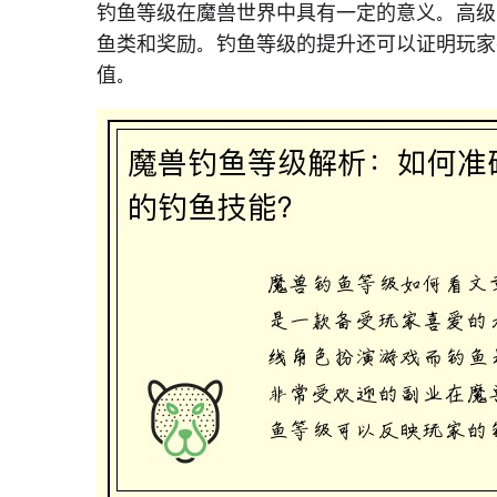
钓鱼等级在魔兽世界中具有一定的意义。高级
鱼类和奖励。钓鱼等级的提升还可以证明玩家
值。