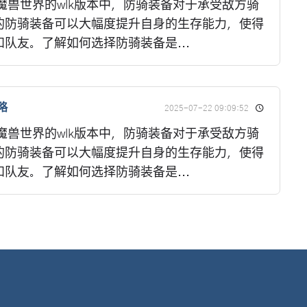
魔兽世界的wlk版本中，防骑装备对于承受敌方骑
的防骑装备可以大幅度提升自身的生存能力，使得
队友。了解如何选择防骑装备是...
略
2025-07-22 09:09:52
魔兽世界的wlk版本中，防骑装备对于承受敌方骑
的防骑装备可以大幅度提升自身的生存能力，使得
队友。了解如何选择防骑装备是...