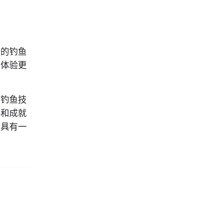
新的钓鱼
，体验更
的钓鱼技
务和成就
中具有一