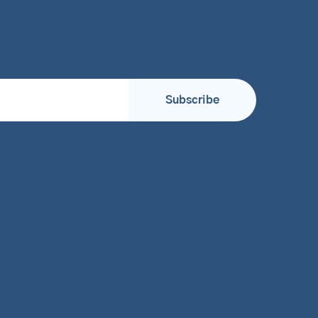
Subscribe