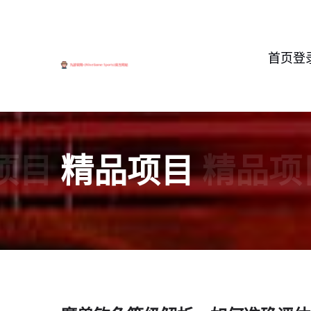
首页登
项目
精品项目
精品项