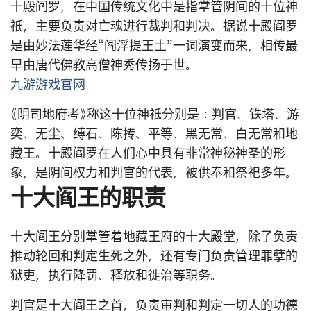
十殿阎罗，在中国传统文化中是指掌管阴间的十位神
祇，主要负责对亡魂进行裁判和判决。据说十殿阎罗
是由妙法莲华经“阎浮提王土”一词演变而来，相传最
早由唐代佛教高僧神秀传扬于世。
九游游戏官网
《阴司地府考》称这十位神祇分别是：判官、铁塔、游
奕、无尘、缚石、陈抟、平等、黑无常、白无常和地
藏王。十殿阎罗在人们心中具有非常神秘神圣的形
象，是阴间权力和判官的代表，被供奉和祭祀多年。
十大阎王的职责
十大阎王分别掌管着地藏王府的十大殿堂，除了负责
推动轮回和判定生死之外，还有专门负责管理罪孽的
狱吏，执行降罚、释放和徙治等职务。
判官是十大阎王之首，负责审判和判定一切人的功德