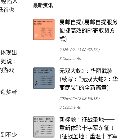
曾经陷入
最新资讯
低谷也
易邮自提(易邮自提服务
便捷高效的邮寄取货方
式)
2026-02-13 08:57:56
都体现出
3 Comments
。她说：
的游戏
无双大蛇2：华丽武装
(续写：“无双大蛇2：华
丽武装”的全新篇章)
为造梦者
2026-02-12 08:58:18
3 Comments
新标题：征战圣地——
重新体验十字军东征！
看到不少
(征战圣地：重温十字军