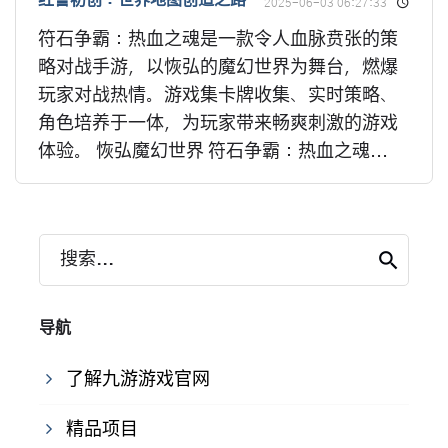
红警初创：世界地图创造之路
2025-06-03 06:27:33
符石争霸：热血之魂是一款令人血脉贲张的策
略对战手游，以恢弘的魔幻世界为舞台，燃爆
玩家对战热情。游戏集卡牌收集、实时策略、
角色培养于一体，为玩家带来畅爽刺激的游戏
体验。 恢弘魔幻世界 符石争霸：热血之魂...
搜索...
导航
了解九游游戏官网
精品项目