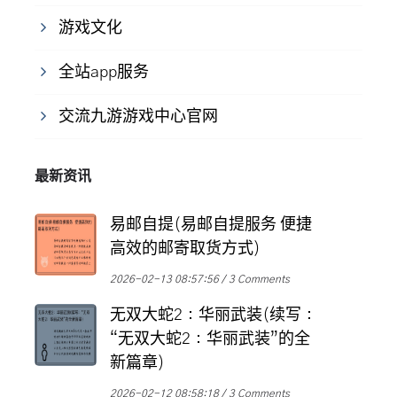
游戏文化
全站app服务
交流九游游戏中心官网
最新资讯
易邮自提(易邮自提服务 便捷
高效的邮寄取货方式)
2026-02-13 08:57:56
3 Comments
无双大蛇2：华丽武装(续写：
“无双大蛇2：华丽武装”的全
新篇章)
2026-02-12 08:58:18
3 Comments