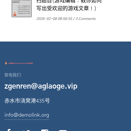
扫题目(游戏编辑：教你如何
写出受欢迎的游戏文章！)
2026-02-08 08:56:55
3 Comments
致电我们:
zgenren@aglaoge.vip
赤水市浇凳港435号
info@demolink.org