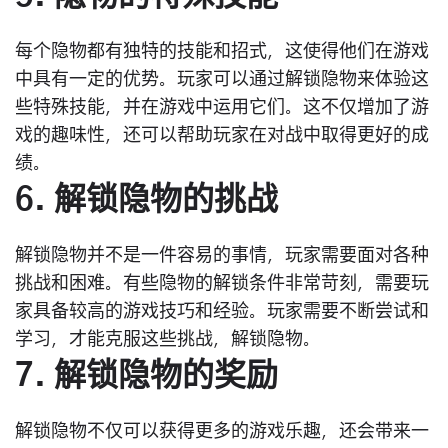
每个隐物都有独特的技能和招式，这使得他们在游戏
中具有一定的优势。玩家可以通过解锁隐物来体验这
些特殊技能，并在游戏中运用它们。这不仅增加了游
戏的趣味性，还可以帮助玩家在对战中取得更好的成
绩。
6. 解锁隐物的挑战
解锁隐物并不是一件容易的事情，玩家需要面对各种
挑战和困难。有些隐物的解锁条件非常苛刻，需要玩
家具备较高的游戏技巧和经验。玩家需要不断尝试和
学习，才能克服这些挑战，解锁隐物。
7. 解锁隐物的奖励
解锁隐物不仅可以获得更多的游戏乐趣，还会带来一