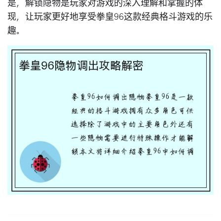
是，解锁隐物是玩家对游戏的深入理解和掌握的体
现，让玩家更好地享受拳皇96这款经典格斗游戏的乐
趣。