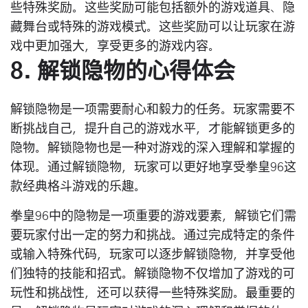
些特殊奖励。这些奖励可能包括额外的游戏道具、隐
藏舞台或特殊的游戏模式。这些奖励可以让玩家在游
戏中更加强大，享受更多的游戏内容。
8. 解锁隐物的心得体会
解锁隐物是一项需要耐心和毅力的任务。玩家需要不
断挑战自己，提升自己的游戏水平，才能解锁更多的
隐物。解锁隐物也是一种对游戏的深入理解和掌握的
体现。通过解锁隐物，玩家可以更好地享受拳皇96这
款经典格斗游戏的乐趣。
拳皇96中的隐物是一项重要的游戏要素，解锁它们需
要玩家付出一定的努力和挑战。通过完成特定的条件
或输入特殊代码，玩家可以逐步解锁隐物，并享受他
们独特的技能和招式。解锁隐物不仅增加了游戏的可
玩性和挑战性，还可以获得一些特殊奖励。最重要的